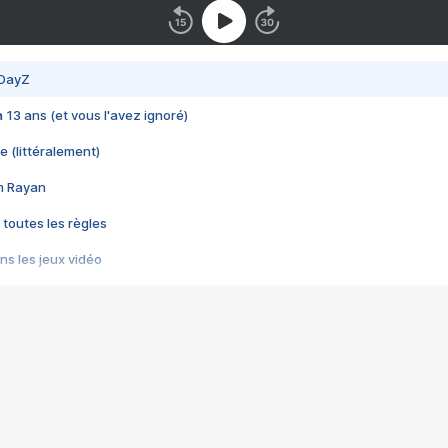
 DayZ
 a 13 ans (et vous l'avez ignoré)
e (littéralement)
im Rayan
 toutes les règles
s les jeux vidéo
us choquant de Rockstar ? - Le scandale BULLY
e plus moche de Steam
du RÊVE tourne au CAUCHEMAR
pendant 8 heures
it… à tort