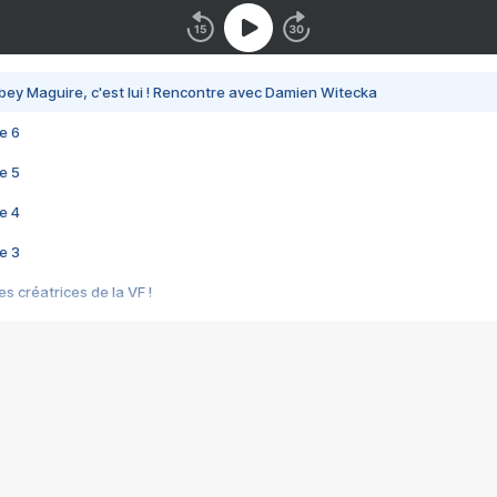
bey Maguire, c'est lui ! Rencontre avec Damien Witecka
e 6
e 5
e 4
e 3
s créatrices de la VF !
e 2
e 1
e Mektoub My Love arrive enfin ! Rencontre avec Shaïn Boumedine et Sal
i : après Toni en famille
elle réalise le bouleversant Dites lui que je l'aime