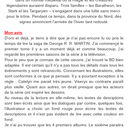
dans un monde médiéval où la magie et les créatures
légendaires auraient disparu. Trois familles – les Baratheon, les
Stark et les Targaryen – s'engagent dans une lutte sans merci
pour le trône. Pendant ce temps, dans la province du Nord, des
signes annoncent l'arrivée de l'hiver tant redouté.
Mon avis
D'ors et déjà, je tiens à dire que je n'ai pas encore lu ou pris le
temps de lire la saga de George R. R. MARTIN. J'ai commençé le
premier tome il y a un moment déjà et comme beaucoup, j'ai
regardé les premières saisons de la série à la télévision.
Pour le peu que je connais de cette oeuvre, j'ai trouvé la BD bien
adaptée. Il est certain qu'il n'y a pas tous les détails mais tous les
évènements y sont retranscrits. Concernant les illustrations, elles
sont conformes à ce que je pensais. Il y a pourtant exception à la
règle : Catelyn me parait très jeune, Viserys au contraire paraît
plus vieille. Quant aux autres, on dirait presque que les acteurs
de la série ont inspiré les dessins.
Au niveau de la lecture en elle-même, les textes de desciptions
sont bien écrits ainsi que les dialogues par contre, quelques fois,
l'illustrateur a choisi un fond rouge pour écrire les textes de
descriptions et il n'est pas évident de lire avec cette couleur en
fond.
Je n'ai pu trouver que les 4 premiers albums. Le sixième paraitra