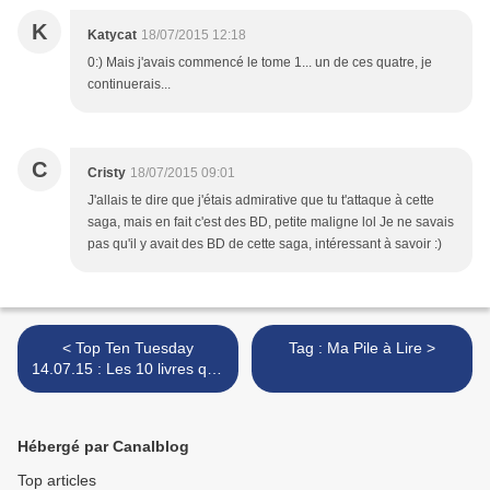
K
Katycat
18/07/2015 12:18
0:) Mais j'avais commencé le tome 1... un de ces quatre, je
continuerais...
C
Cristy
18/07/2015 09:01
J'allais te dire que j'étais admirative que tu t'attaque à cette
saga, mais en fait c'est des BD, petite maligne lol Je ne savais
pas qu'il y avait des BD de cette saga, intéressant à savoir :)
< Top Ten Tuesday
Tag : Ma Pile à Lire >
14.07.15 : Les 10 livres que
tout le monde a lus et que
vous avez très envie de lire
également !
Hébergé par Canalblog
Top articles