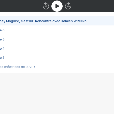
bey Maguire, c'est lui ! Rencontre avec Damien Witecka
e 6
e 5
e 4
e 3
s créatrices de la VF !
e 2
e 1
e Mektoub My Love arrive enfin ! Rencontre avec Shaïn Boumedine et Sal
i : après Toni en famille
elle réalise le bouleversant Dites lui que je l'aime