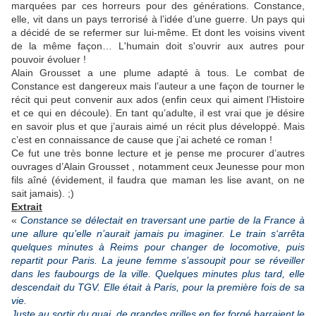
marquées par ces horreurs pour des générations. Constance,
elle, vit dans un pays terrorisé à l’idée d’une guerre. Un pays qui
a décidé de se refermer sur lui-même. Et dont les voisins vivent
de la même façon… L'humain doit s'ouvrir aux autres pour
pouvoir évoluer !
Alain Grousset a une plume adapté à tous. Le combat de
Constance est dangereux mais l’auteur a une façon de tourner le
récit qui peut convenir aux ados (enfin ceux qui aiment l’Histoire
et ce qui en découle). En tant qu’adulte, il est vrai que je désire
en savoir plus et que j’aurais aimé un récit plus développé. Mais
c’est en connaissance de cause que j’ai acheté ce roman !
Ce fut une très bonne lecture et je pense me procurer d’autres
ouvrages d’Alain Grousset , notamment ceux Jeunesse pour mon
fils aîné (évidement, il faudra que maman les lise avant, on ne
sait jamais). ;)
Extrait
«
Constance se délectait en traversant une partie de la France à
une allure qu’elle n’aurait jamais pu imaginer. Le train s‘arrêta
quelques minutes à Reims pour changer de locomotive, puis
repartit pour Paris. La jeune femme s’assoupit pour se réveiller
dans les faubourgs de la ville. Quelques minutes plus tard, elle
descendait du TGV. Elle était à Paris, pour la première fois de sa
vie.
Juste au sortir du quai, de grandes grilles en fer forgé barraient le