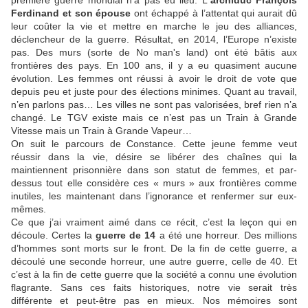
première guerre mondial n’a pas eu lieu. L
’archiduc François
Ferdinand et son épouse
ont échappé à l’attentat qui aurait dû
leur coûter la vie et mettre en marche le jeu des alliances,
déclencheur de la guerre. Résultat, en 2014, l’Europe n’existe
pas. Des murs (sorte de No man's land) ont été bâtis aux
frontières des pays. En 100 ans, il y a eu quasiment aucune
évolution. Les femmes ont réussi à avoir le droit de vote que
depuis peu et juste pour des élections minimes. Quant au travail,
n’en parlons pas… Les villes ne sont pas valorisées, bref rien n’a
changé. Le TGV existe mais ce n’est pas un Train à Grande
Vitesse mais un Train à Grande Vapeur…
On suit le parcours de Constance. Cette jeune femme veut
réussir dans la vie, désire se libérer des chaînes qui la
maintiennent prisonnière dans son statut de femmes, et par-
dessus tout elle considère ces « murs » aux frontières comme
inutiles, les maintenant dans l’ignorance et renfermer sur eux-
mêmes.
Ce que j’ai vraiment aimé dans ce récit, c’est la leçon qui en
découle. Certes la
guerre de 14
a été une horreur. Des millions
d’hommes sont morts sur le front. De la fin de cette guerre, a
découlé une seconde horreur, une autre guerre, celle de 40. Et
c’est à la fin de cette guerre que la société a connu une évolution
flagrante. Sans ces faits historiques, notre vie serait très
différente et peut-être pas en mieux. Nos mémoires sont