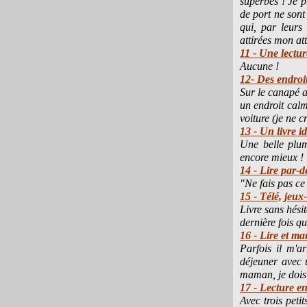
superbes ! Je p
de port ne sont
qui, par leurs
attirées mon at
11 - Une lectu
Aucune !
12- Des endroit
Sur le canapé a
un endroit calm
voiture (je ne c
13 - Un livre id
Une belle plum
encore mieux !
14 - Lire par-d
"Ne fais pas ce 
15 - Télé, jeux-
Livre sans hésit
dernière fois qu
16 - Lire et ma
Parfois il m'a
déjeuner avec u
maman, je dois 
17 - Lecture e
Avec trois petit