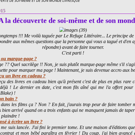
UVERTE DE SOI-MÊME ET DE SON MONDE LIVRESQUE
015
A la découverte de soi-même et de son mond
ongtemps !!! Me voilà taguée par Le Refuge Littéraire... Le principe de c
épondre aux mêmes questions que la personne qui vous a tagué et d'en a
répondre) avant de faire tourner.
C'est parti !
e ou marque-page ?
 ?? Quel sacrilège !! Non, je suis plutôt marque-page même s'il s'agit
sette pour marquer ma page ! Maintenant, je suis devenue accro aux b
eçu un livre en cadeau ?
reçu des livres en cadeau bien qu'à présent c'est de plus en plus rare 
 déjà ! Le dernier en date, c'est mon fils aîné qui me l'a offert pour
 Blake) !
on bain ?
 dans les films ça ? Non ? En fait, j'aurais trop peur de faire tomber m
s bien arrivé quand on a trois enfants qui ne manquent jamais de taper 
 plaindre !
nsé à écrire un livre ?
e me suis lancée. J'ai fini le premier tome. Et une maison d'éditions que 
contrat et mon bébé paraîtra en février ! Du coup, j'ai bien avancé d