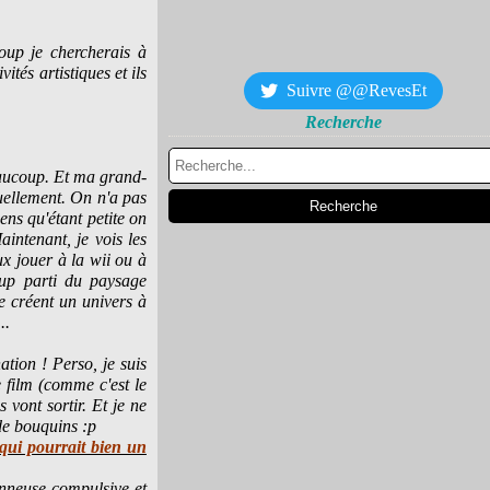
oup je chercherais à
ités artistiques et ils
Suivre @@RevesEt
Recherche
beaucoup. Et ma grand-
uellement. On n'a pas
ens qu'étant petite on
aintenant, je vois les
ux jouer à la wii ou à
coup parti du paysage
se créent un univers à
..
tion ! Perso, je suis
e film (comme c'est le
 vont sortir. Et je ne
 de bouquins :p
qui pourrait bien un
ionneuse compulsive et