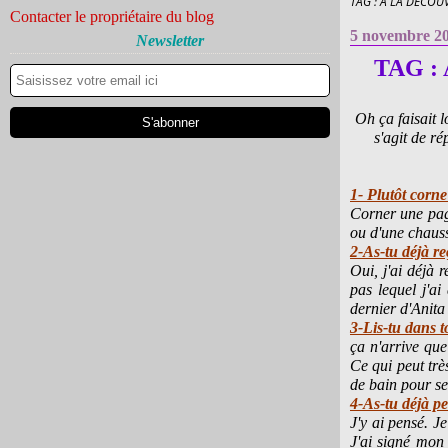
TAG : A LA DÉCO
Contacter le propriétaire du blog
5 novembre 2
Newsletter
TAG : 
Oh ça faisait l
s'agit de r
1- Plutôt corn
Corner une page
ou d'une chaus
2-As-tu déjà r
Oui, j'ai déjà 
pas lequel j'ai
dernier d'Anita
3-Lis-tu dans t
ça n'arrive que
Ce qui peut trè
de bain pour se
4-As-tu déjà pe
J'y ai pensé. J
J'ai signé mon 