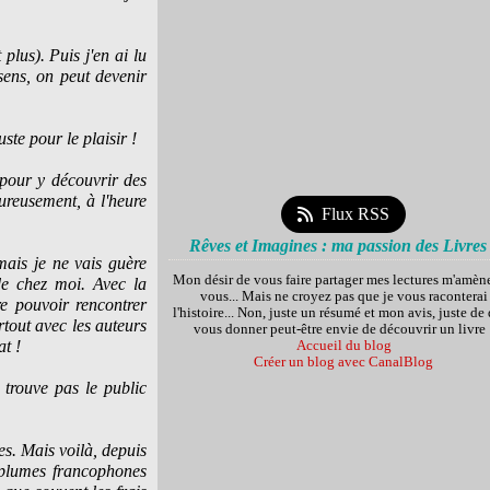
plus). Puis j'en ai lu
 sens, on peut devenir
ste pour le plaisir !
 pour y découvrir des
ureusement, à l'heure
Flux RSS
Rêves et Imagines : ma passion des Livres
mais je ne vais guère
Mon désir de vous faire partager mes lectures m'amèn
de chez moi. Avec la
vous... Mais ne croyez pas que je vous raconterai
e pouvoir rencontrer
l'histoire... Non, juste un résumé et mon avis, juste de
rtout avec les auteurs
vous donner peut-être envie de découvrir un livre 
at !
Accueil du blog
Créer un blog avec CanalBlog
 trouve pas le public
s. Mais voilà, depuis
s plumes francophones