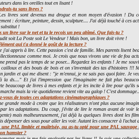
teurs dans les oreilles tout en lisant !
drais-tu sans livres ?
 Les livres sont devenus ma drogue et mon moyen d'évasion ! Du c
ent : écriture, peinture, dessin, sculpture.... J'ai déjà touché à ces activ
substitut !
 un livre sur le net et tu le reçois un peu abîmé. Que fais-tu ?
udit soit La Poste soit Le Vendeur ! Mais bon, un livre doit vivre !
'élément qui t'a donné le goût de la lecture ?
ue j'ai appris à lire. Cette passion c'est de famille. Mes parents lisent 
ollectionneuse comme moi. Je crois que nous vivons une vie de fou act
ne prend pas le temps de se poser... Regardez les enfants ! Je me souvi
 cailloux et des bouts de bois et on s'inventait des tas d'histoires !!! M
n jardin et qui me disent : "je m'ennui, je ne sais pas quoi faire. Je ve
 à la ds...." Et j'ai l'impression que l'imaginaire ne fait plus beau
ète beaucoup de livres à mes enfants et je les incite à lire pour qu'ils 
 marche mais la vie quotidienne revient vite au galop ! C'est dommage..
z-vous de toutes ces adaptations cinématographiques ?
e grande mode à croire que les réalisateurs n'ont plus aucune imagina
par les adaptations. Du coup, j'évite de lire le roman avant de voir l
ente) mais malheureusement, j'ai déjà lu quelques livres dont les films
ais dépenser des sous pour aller les voir. Autant les consacrer à l'achat
u une PAL limitée et maîtrisée, ou as-tu opté pour une PAL sauvage 
 ton hamster ?
hamster mais je me fais engloutir par les livres !! Je suis une collect