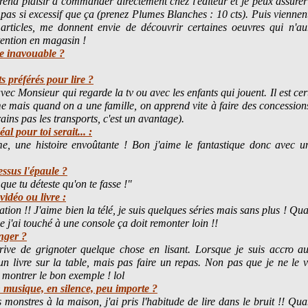
rend plaisir à commander directement chez l'éditeur et je peux assurer
 pas si excessif que ça (prenez Plumes Blanches : 10 cts). Puis viennen
 articles, me donnent envie de découvrir certaines oeuvres qui n'au
tention en magasin !
re inavouable ?
s préférés pour lire ?
vec Monsieur qui regarde la tv ou avec les enfants qui jouent. Il est cer
e mais quand on a une famille, on apprend vite à faire des concessions.
rains pas les transports, c'est un avantage).
éal pour toi serait... :
e, une histoire envoûtante ! Bon j'aime le fantastique donc avec un
essus l'épaule ?
que tu déteste qu'on te fasse !"
vidéo ou livre :
ation !! J'aime bien la télé, je suis quelques séries mais sans plus ! Qu
e j'ai touché à une console ça doit remonter loin !!
nger ?
rrive de grignoter quelque chose en lisant. Lorsque je suis accro au 
n livre sur la table, mais pas faire un repas. Non pas que je ne le v
montrer le bon exemple ! lol
n musique, en silence, peu importe ?
s monstres à la maison, j'ai pris l'habitude de lire dans le bruit !! Qua