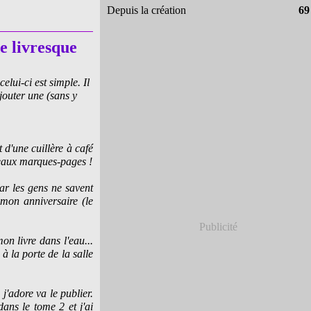
Depuis la création
69
e livresque
elui-ci est simple. Il
jouter une (sans y
 d'une cuillère à café
eaux marques-pages !
car les gens ne savent
 mon anniversaire (le
Publicité
on livre dans l'eau...
à la porte de la salle
j'adore va le publier.
ans le tome 2 et j'ai