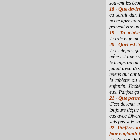
souvent les écou
18 - Que devien
ça serait dur.
m'occuper autrem
peuvent être un 
19 - Tu achètes
Je râle et je ma
20 - Quel est l
Je lis depuis q
mère est une c
le temps ou on 
jouait avec des
miens qui ont u
la tablette ou
enfantin. J'ach
eux. Parfois ça
21 - Que pense
C'est devenu un
toujours déçue 
cas avec Diverg
sais pas si je v
22- Préfères-t
jour engloutir
Je n'ai pas de 