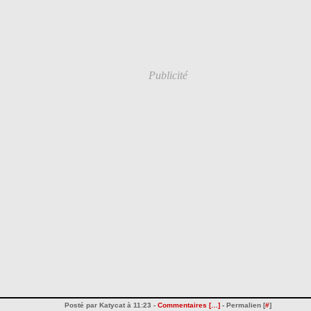
Publicité
Posté par Katycat à 11:23 -
Commentaires [
…
]
- Permalien [
#
]