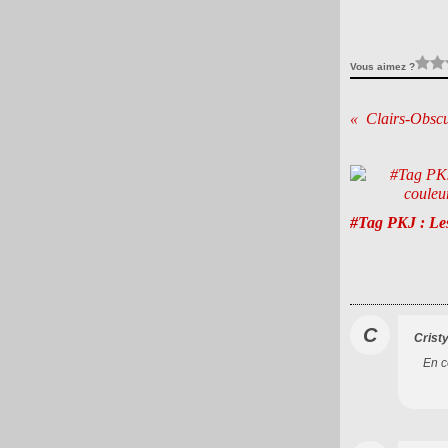
Vous aimez ?
Clairs-Obsc
#Tag PKJ : Le
C
Crist
En c