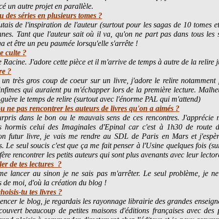
un autre projet en parallèle.
 des séries en plusieurs tomes ?
tais de l'inspiration de l'auteur (surtout pour les sagas de 10 tomes et 
nnes. Tant que l'auteur sait où il va, qu'on ne part pas dans tous les
a et être un peu paumée lorsqu'elle s'arrête !
e culte ?
cine. J'adore cette pièce et il m'arrive de temps à autre de la relire ju
re ?
 un très gros coup de coeur sur un livre, j'adore le relire notamment
 infimes qui auraient pu m'échapper lors de la première lecture. Malhe
i guère le temps de relire (surtout avec l'énorme PAL qui m'attend)
u ne pas rencontrer les auteurs de livres qu'on a aimés ?
urpris dans le bon ou le mauvais sens de ces rencontres. J'apprécie 
s hormis celui des Imaginales d'Epinal car c'est à 1h30 de route 
n futur livre, je vais me rendre au SDL de Paris en Mars et j'espèr
s. Le seul soucis c'est que ça me fait penser à l'Usine quelques fois (su
ère rencontrer les petits auteurs qui sont plus avenants avec leur lector
er de tes lectures ?
 me lancer au sinon je ne sais pas m'arrêter. Le seul problème, je ne
s de moi, d'où la création du blog !
isis-tu tes livres ?
cer le blog, je regardais les rayonnage librairie des grandes enseigne
découvert beaucoup de petites maisons d'éditions françaises avec de