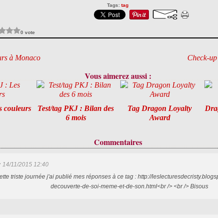
Tags:
tag
0 vote
urs à Monaco
Check-up 
Vous aimerez aussi :
s couleurs
Test/tag PKJ : Bilan des
Tag Dragon Loyalty
Dra
6 mois
Award
Commentaires
y
14/11/2015 12:40
ette triste journée j'ai publié mes réponses à ce tag : http://leslecturesdecristy.blogs
decouverte-de-soi-meme-et-de-son.html<br /> <br /> Bisous