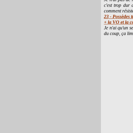
c'est trop dur
comment résiste
23 - Possèdes 
+ la VO et la co
Je n'ai qu'un s
du coup, ça limi