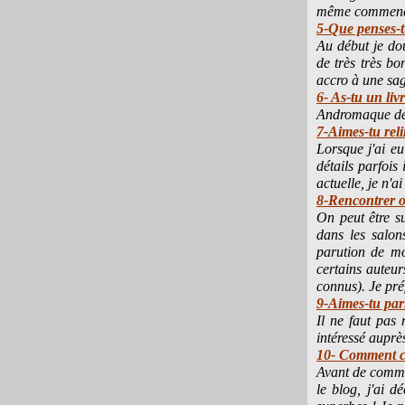
même commencé 
5-Que penses-tu
Au début je dou
de très très bo
accro à une sag
6- As-tu un livr
Andromaque de Ra
7-Aimes-tu reli
Lorsque j'ai eu
détails parfois
actuelle, je n'a
8-Rencontrer o
On peut être s
dans les salon
parution de mo
certains auteur
connus). Je préf
9-Aimes-tu parl
Il ne faut pas
intéressé auprè
10- Comment cho
Avant de commen
le blog, j'ai 