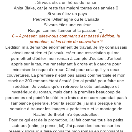
. Si vous étiez un héros de roman
Anita Blake, car je reste fan malgré toutes ces années 
. Si vous étiez un pays
Peut-être l’Allemagne ou le Canada
. Si vous étiez une couleur
Rouge, comme l’amour et la passion ^_^
6 – A présent, dites-nous comment s’est passé l’édition, la
promotion, et les choix de couverture ?
L’édition m’a demandé énormément de travail. Je n’y connaissais
absolument rien et j’ai voulu créer une association qui me
permettrait d’éditer mon roman à compte d’éditeur. J’ai tout
appris sur le tas, me renseignant à droite et à gauche pour
minimiser le risque d’erreur. C’est pour cela qu’il y a deux
couvertures. La première n’était pas assez commerciale et mon
stock de 300 romans étant écoulé j’en ai profité pour faire une
réédition. Je voulais qu’on retrouve le côté fantastique et
mystérieux du roman, mais dans la première beaucoup de
personnes ont pointé le côté trop frais qui ne correspondait pas à
l’ambiance générale. Pour la seconde, j’ai mis presque une
semaine à trouver les images « parfaites » et le montage de
Rachel Berthelot m’a époustouflée.
Pour ce qui est de la promotion, j’ai fait comme tous les petits
auteurs (enfin, je pense, lol) J’ai passé des heures sur les
réseaux sociaux à faire connaitre mon roman en proposant la