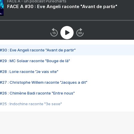
FACE A - un podcast Purecharts
FACE A #30 : Eve Angeli raconte "Avant de partir"
#30 : Eve Angeli raconte "Avant de partir"
#29 : MC Solaar raconte "Bouge de là"
28 : Lorie raconte "Je vais vite"
#27 : Christophe Willem raconte "Jacques a dit"
#26 : Chimène Badi raconte "Entre nous"
#25 : Indochine raconte "3e sexe"
#24 : Zaho raconte "C'est chelou"
#23 : Patrick Bruel raconte "Au café des délices"