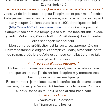
complètement envouter par l’écriture et par mes personnages.
Zéphyr était né 
3 – Lisez-vous beaucoup ? Quel est votre genre littéraire favori ?
J’essaye de lire beaucoup, pour l’inspiration et pour me détendre.
Cela permet d’éviter les clichés aussi, même si parfois on ne peut
pas y couper. Je tiens aussi le site 1001 chroniques en folie
(
http://www.1001chroniquesenfolie.com/
) qui a pris pas mal
d’ampleur ces derniers temps grâce à toutes mes chroniqueuses
(Lirélie, Meloufoka, Cloclochette et Annitalienne) dont 3 d’entre
elles sont également auteur.
Mon genre de prédilection est la romance, agrémenté d’un
univers fantastique original et complexe. Mais j’aime toute sorte
de romance dès lors qu’elle est un peu compliquée et me fait
vivre plein d’émotions.
4 – Avez-vous d’autres passions ?
Eh bien oui. J’aime beaucoup le sport, même si cela va faire
presque un an que j’ai du arrêter, j’espère m’y remettre très
bientôt pour retrouver ma ligne :p
En ce moment, je me lance dans la confection de cosmétiques
maison, chose que j’avais déjà tentée dans le passé. Pour les
curieux, faites un tour sur le site aroma-zone.com
5 – Portrait chinois :
. Si vous étiez un dessert
Un Tiramisu sans hésiter !