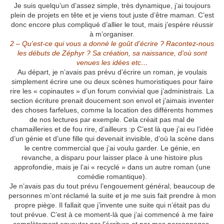
Je suis quelqu’un d’assez simple, très dynamique, j’ai toujours
plein de projets en tête et je viens tout juste d’être maman. C’est
donc encore plus compliqué d’allier le tout, mais j’espère réussir
à m’organiser.
2 – Qu'est-ce qui vous a donné le goût d’écrire ? Racontez-nous
les débuts de Zéphyr ? Sa création, sa naissance, d’où sont
venues les idées etc…
Au départ, je n’avais pas prévu d’écrire un roman, je voulais
simplement écrire une ou deux scènes humoristiques pour faire
rire les « copinautes » d’un forum convivial que j’administrais. La
section écriture prenait doucement son envol et j’aimais inventer
des choses farfelues, comme la location des différents hommes
de nos lectures par exemple. Cela créait pas mal de
chamailleries et de fou rire, d’ailleurs :p C’est là que j’ai eu l’idée
d’un génie et d’une fille qui devenait invisible, d’où la scène dans
le centre commercial que j’ai voulu garder. Le génie, en
revanche, a disparu pour laisser place à une histoire plus
approfondie, mais je l’ai « recyclé » dans un autre roman (une
comédie romantique).
Je n’avais pas du tout prévu l’engouement général, beaucoup de
personnes m’ont réclamé la suite et je me suis fait prendre à mon
propre piège. Il fallait que j’invente une suite qui n’était pas du
tout prévue. C’est à ce moment-là que j’ai commencé à me faire