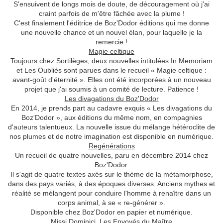
S'ensuivent de longs mois de doute, de découragement où j'ai
craint parfois de m'être fâchée avec la plume !
C'est finalement l'éditrice de Boz'Dodor éditions qui me donne
une nouvelle chance et un nouvel élan, pour laquelle je la
remercie !
Magie celtique
Toujours chez Sortilèges, deux nouvelles intitulées In Memoriam
et Les Oubliés sont parues dans le recueil « Magie celtique :
avant-goût d'éternité ». Elles ont été incorporées à un nouveau
projet que j'ai soumis à un comité de lecture. Patience !
Les divagations du Boz'Dodor
En 2014, je prends part au cadavre exquis « Les divagations du
Boz'Dodor », aux éditions du même nom, en compagnies
d'auteurs talentueux. La nouvelle issue du mélange hétéroclite de
nos plumes et de notre imagination est disponible en numérique.
Regénérations
Un recueil de quatre nouvelles, paru en décembre 2014 chez
Boz'Dodor.
Il s'agit de quatre textes axés sur le thème de la métamorphose,
dans des pays variés, à des époques diverses. Anciens mythes et
réalité se mélangent pour conduire l'homme à renaître dans un
corps animal, à se « re-générer ».
Disponible chez Boz'Dodor en papier et numérique.
Missi Dominici, Les Envoyés du Maître