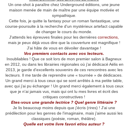
Un one-shot à paraître chez Underground éditions, une jeune
maison menée de main de maître par une équipe motivée et
sympathique.
Cette fois, je quitte la fantasy pour un roman fantastique, une
course-poursuite à la recherche d'un mystérieux artefact capable
de changer le cours du monde.
J'attends les épreuves finales pour les dernières
corrections,
mais je peux déjà vous dire que la couverture est magnifique !
J'ai hâte de vous en dévoiler davantage !
Vos premiers contacts avec vos lecteurs.
Inoubliables ! Que ce soit lors de mon premier salon à Bagneux
en 2012, ou dans les librairies régionales où j'ai dédicacé Aélis en
2013, je garde d'excellents souvenirs de ces rencontres avec les
lecteurs. Il me tarde de reprendre une « tournée » de dédicaces.
Un grand merci à tous ceux qui se sont arrêtés à ma petite table,
avec qui j'ai pu échanger ! Un grand merci également à tous ceux
que je n'ai jamais vus, mais qui ont lu mes livres et écrit des
critiques constructives !
Etes-vous une grande lectrice ? Quel genre littéraire ?
Je lis beaucoup moins depuis que j'écris (rires) ! J'ai une
prédilection pour les genres de l'imaginaire, mais j'aime aussi les
classiques (poésie, roman, théâtre).
Quelle est votre livre favori et/ou auteur ?