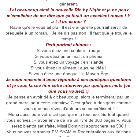
génèrent.
J’ai beaucoup aimé la nouvelle Rio by Night et je ne peux
m’empêcher de me dire que ça ferait un excellent roman ! Y
a-t-il un espoir ?
Ravie qu'elle vous ait plu ! Il est vrai qu'elle pourrait servir de
préquelle à un roman... Je ne dis pas non ! Il faut que je trouve le
temps !
Petit portrait chinois :
Si vous étiez une couleur : rouge
Si vous étiez un animal : un phénix
Si vous étiez un voyage : en Islande
Si vous étiez un aliment : aucune idée !
Si vous étiez une époque : le Moyen-Âge
Je vous remercie d’avoir répondu à ces quelques questions
et je vous laisse finir cette interview par quelques mots (ce
que vous voulez) ;)
Je pense en avoir déjà dit beaucoup, alors je terminerai par un
grand merci pour cette interview. C'est grâce à des gens comme
vous que nos rêves d'auteurs se concrétisent !
Merci aussi pour votre critique qui m'a touchée. Surtout quand
vous écrivez : « avoir envie de lire un livre de 300 pages ». Vous
serez bientôt satisfaite, Missi Dominici approchera les 500 !
Vous pouvez retrouver F.V. SYAM et Regénérations aux éditions