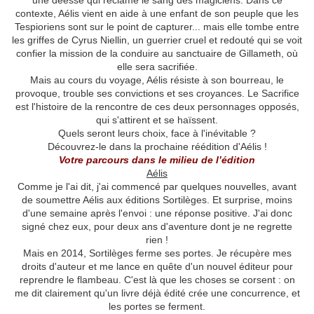
une déesse qui réclame le sang des magiciens. Dans ce
contexte, Aélis vient en aide à une enfant de son peuple que les
Tespioriens sont sur le point de capturer... mais elle tombe entre
les griffes de Cyrus Niellin, un guerrier cruel et redouté qui se voit
confier la mission de la conduire au sanctuaire de Gillameth, où
elle sera sacrifiée.
Mais au cours du voyage, Aélis résiste à son bourreau, le
provoque, trouble ses convictions et ses croyances. Le Sacrifice
est l'histoire de la rencontre de ces deux personnages opposés,
qui s'attirent et se haïssent.
Quels seront leurs choix, face à l'inévitable ?
Découvrez-le dans la prochaine réédition d'Aélis !
Votre parcours dans le milieu de l’édition
Aélis
Comme je l'ai dit, j'ai commencé par quelques nouvelles, avant
de soumettre Aélis aux éditions Sortilèges. Et surprise, moins
d'une semaine après l'envoi : une réponse positive. J'ai donc
signé chez eux, pour deux ans d'aventure dont je ne regrette
rien !
Mais en 2014, Sortilèges ferme ses portes. Je récupère mes
droits d'auteur et me lance en quête d'un nouvel éditeur pour
reprendre le flambeau. C'est là que les choses se corsent : on
me dit clairement qu'un livre déjà édité crée une concurrence, et
les portes se ferment.