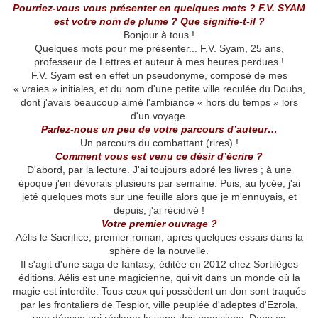
Pourriez-vous vous présenter en quelques mots ? F.V. SYAM
est votre nom de plume ? Que signifie-t-il ?
Bonjour à tous !
Quelques mots pour me présenter... F.V. Syam, 25 ans,
professeur de Lettres et auteur à mes heures perdues !
F.V. Syam est en effet un pseudonyme, composé de mes
« vraies » initiales, et du nom d'une petite ville reculée du Doubs,
dont j'avais beaucoup aimé l'ambiance « hors du temps » lors
d'un voyage.
Parlez-nous un peu de votre parcours d’auteur…
Un parcours du combattant (rires) !
Comment vous est venu ce désir d’écrire ?
D'abord, par la lecture. J'ai toujours adoré les livres ; à une
époque j'en dévorais plusieurs par semaine. Puis, au lycée, j'ai
jeté quelques mots sur une feuille alors que je m'ennuyais, et
depuis, j'ai récidivé !
Votre premier ouvrage ?
Aélis le Sacrifice, premier roman, après quelques essais dans la
sphère de la nouvelle.
Il s'agit d'une saga de fantasy, éditée en 2012 chez Sortilèges
éditions. Aélis est une magicienne, qui vit dans un monde où la
magie est interdite. Tous ceux qui possèdent un don sont traqués
par les frontaliers de Tespior, ville peuplée d'adeptes d'Ezrola,