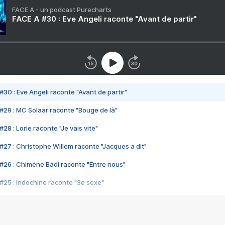
FACE A - un podcast Purecharts
FACE A #30 : Eve Angeli raconte "Avant de partir"
#30 : Eve Angeli raconte "Avant de partir"
#29 : MC Solaar raconte "Bouge de là"
28 : Lorie raconte "Je vais vite"
#27 : Christophe Willem raconte "Jacques a dit"
#26 : Chimène Badi raconte "Entre nous"
#25 : Indochine raconte "3e sexe"
#24 : Zaho raconte "C'est chelou"
#23 : Patrick Bruel raconte "Au café des délices"