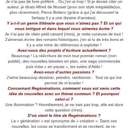
Je n'ai pas de livre préféré... Ou j'en ai trop ! Si je devais citer un
auteur, je dirais Alfred de Musset (pour son style inégalable)ou,
plus récemment, Pierre Bottero (grâce à qui j'ai découvert la
fantasy il y a une dizaine d'années).
Y a-t-il un genre littéraire que vous n’aimez pas ? Et un qui
vous intrigue et dans lequel vous aimeriez écrire ?
Je n'ai pas de vilain petit canard (rires), je reste curieuse de tout !
J'aimerais écrire des romans historiques, j'en ai lu de très bons et
il y a une mine de références à exploiter !
Avez-vous des projets d’écriture actuellement ?
Beaucoup ! La réécriture de mon tout premier roman (non
publié), des nouvelles laissées en plan, une saga commencée
puis mise « en pause », les suites d'Aélis !
Avez-vous d’autres passions ?
J'aime beaucoup dessiner, peindre, randonner... Tout ce qui me
permet de m'évader !
Concernant Regénérations, comment vous est venu cette
idée de nouvelles avec un thème commun ? Et pourquoi
celui-ci ?
Une illumination ? Honnêtement, je ne sais pas trop, elle est dure
cette question (rires).
D’où vient le titre de Regénérations ?
La « génération » est synonyme de « création ». Dans ces
nouvelles, les corps se transforment et se recréent, se re-