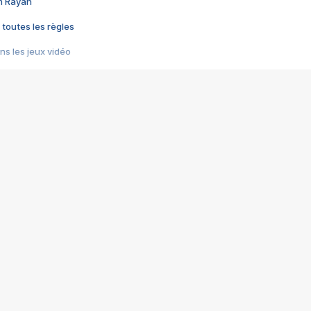
im Rayan
 toutes les règles
s les jeux vidéo
us choquant de Rockstar ? - Le scandale BULLY
e plus moche de Steam
du RÊVE tourne au CAUCHEMAR
pendant 8 heures
it… à tort
umiliés par un jeu vidéo
ire - Final Fantasy 8
ti un empire - Age of Empires
story DOFUS
tard, il crée l'un des pires jeux de tous les temps, MindsEye.